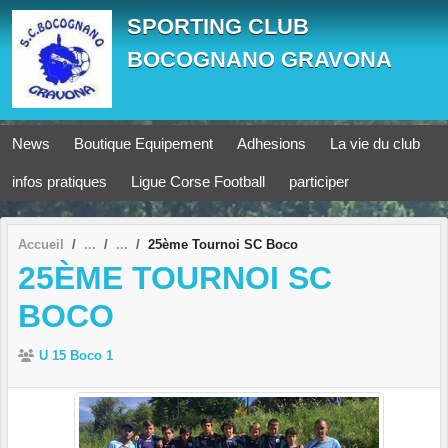
Panneau de gestion des cookies
SPORTING CLUB
BOCOGNANO GRAVONA
News
Boutique Equipement
Adhesions
La vie du club
infos pratiques
Ligue Corse Football
participer
Accueil
25ème Tournoi SC Boco
25ÈME TOURNOI SC
BOCO
U 15 Boco 1