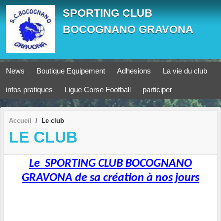
Panneau de gestion des cookies
SPORTING CLUB
BOCOGNANO GRAVONA
News
Boutique Equipement
Adhesions
La vie du club
infos pratiques
Ligue Corse Football
participer
Accueil
Le club
LE CLUB
Le SPORTING CLUB BOCOGNANO
GRAVONA de sa création à nos jours