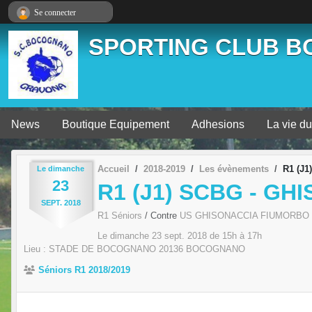
Panneau de gestion des cookies
Se connecter
SPORTING CLUB 
News
Boutique Equipement
Adhesions
La vie du
Accueil
2018-2019
Les évènements
R1 (J
Le
dimanche
23
R1 (J1) SCBG - GH
SEPT.
2018
R1 Séniors
/ Contre
US GHISONACCIA FIUMORBO
Le
dimanche
23
sept.
2018
de 15h à 17h
Lieu :
STADE DE BOCOGNANO
20136
BOCOGNANO
Séniors R1 2018/2019