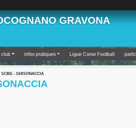
BOCOGNANO GRAVONA
 club
infos pratiques
Ligue Corse Football
parti
1) SCBG - GHISONACCIA
ISONACCIA