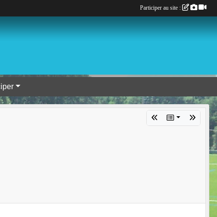
Participer au site :
ciper